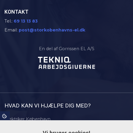
KONTAKT
Tel.:
69 13 13 83
Email:
post@storkobenhavns-el.dk
En del af Gorrissen EL A/S
HVAD KAN VI HJÆLPE DIG MED?
Elektriker København
Elektriker Frederiksberg
Elektriker Amager
Elektriker Østerbro