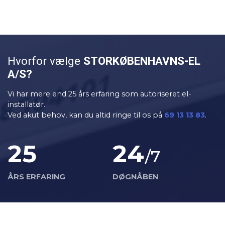
Hvorfor vælge
STOR​KØBENHAVNS-EL
A/S?
Vi har mere end 25 års erfaring som autoriseret el-
installatør.
Ved akut behov, kan du altid ringe til os på
69 13 13 83
.
25
24
/7
ÅRS ERFARING
DØGNÅBEN