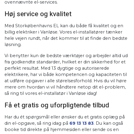
ovennævnte el-services.
Høj service og kvalitet
​Med Storkøbenhavns EL kan du både få kvalitet og en
billig elektriker i Vanløse. Vores el-installatører tænker
hele vejen rundt, når det kommer til at finde den bedste
løsning.
Vi benytter kun de bedste værktøjer og arbejder altid ud
fra godkendte standarder, hvilket er din sikkerhed for et
perfekt resultat. Med 13 dygtige og autoriserede
elektrikere, har vi både kompetencen og kapaciteten til
at udføre opgaver i alle størelsesforhold. Hvis du vil høre
mere om hvordan vi vil håndtere netop dit el-problem,
så ring til vores el-installatør i Vanløse idag!
Få et gratis og uforpligtende tilbud
​Har du ét spørgsmål eller ønsker du et gratis oplæg på
din el-opgave, så ring idag på
69 13 13 83
. Du kan også
booke tid direkte på hjemmesiden eller sende os en