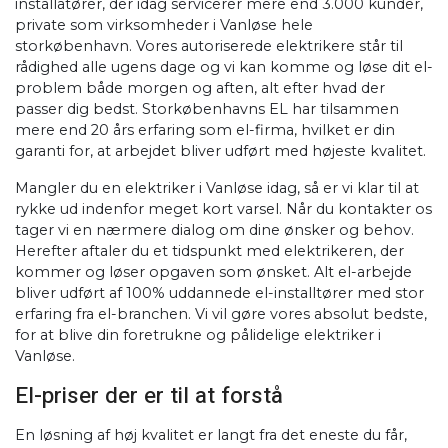
installatører, der idag servicerer mere end 3.000 kunder,
private som virksomheder i Vanløse hele
storkøbenhavn. Vores autoriserede elektrikere står til
rådighed alle ugens dage og vi kan komme og løse dit el-
problem både morgen og aften, alt efter hvad der
passer dig bedst. Storkøbenhavns EL har tilsammen
mere end 20 års erfaring som el-firma, hvilket er din
garanti for, at arbejdet bliver udført med højeste kvalitet.
Mangler du en elektriker i Vanløse idag, så er vi klar til at
rykke ud indenfor meget kort varsel. Når du kontakter os
tager vi en nærmere dialog om dine ønsker og behov.
Herefter aftaler du et tidspunkt med elektrikeren, der
kommer og løser opgaven som ønsket. Alt el-arbejde
bliver udført af 100% uddannede el-installtører med stor
erfaring fra el-branchen. Vi vil gøre vores absolut bedste,
for at blive din foretrukne og pålidelige elektriker i
Vanløse.
El-priser der er til at forstå
​En løsning af høj kvalitet er langt fra det eneste du får,