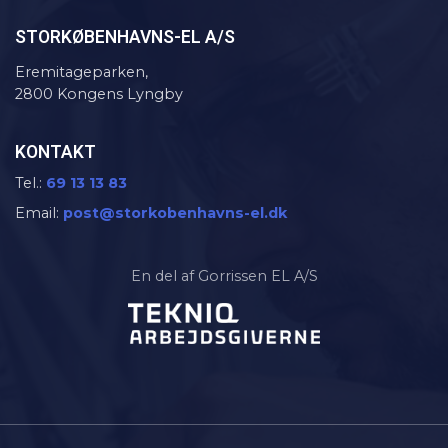
STOR​KØBENHAVNS-EL A/S
Eremitageparken,
2800 Kongens Lyngby
KONTAKT
Tel.:
69 13 13 83
Email:
post@storkobenhavns-el.dk
En del af Gorrissen EL A/S